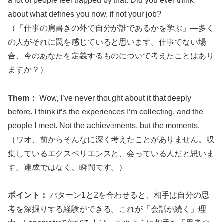
a lot of people feel trapped by that. Did you ever think
about what defines you now, if not your job?
（「仕事の肩書きの外で自分が誰であるかを学ぶ」—多く
の人がそれに罠を感じていると思います。仕事でない場
合、今のあなたを定義するものについて考えたことはあり
ますか？）
Them：
Wow, I’ve never thought about it that deeply
before. I think it’s the experiences I’m collecting, and the
people I meet. Not the achievements, but the moments.
（ワオ、前からそんなに深く考えたことがありません。収
集しているエクスペリエンスと、会っている人だと思いま
す。達成ではなく、瞬間です。）
ポイント：
パターン1と2を合わせると、相手は自分の思
考を深掘りする経験ができる。これが「会話が続く」理