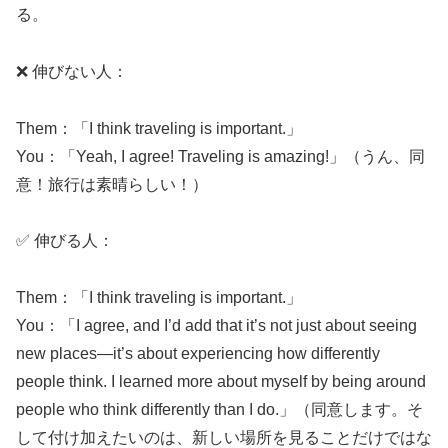
る。
❌ 伸びない人：
Them：「I think traveling is important.」
You：「Yeah, I agree! Traveling is amazing!」（うん、同
意！旅行は素晴らしい！）
✅ 伸びる人：
Them：「I think traveling is important.」
You：「I agree, and I’d add that it’s not just about seeing
new places—it’s about experiencing how differently
people think. I learned more about myself by being around
people who think differently than I do.」（同意します。そ
して付け加えたいのは、新しい場所を見ることだけではな