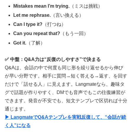
Mistakes mean I’m trying.
（ミスは挑戦）
Let me rephrase.
（言い換える）
Can I type it?
（打つね）
Can you repeat that?
（もう一回）
Got it.
（了解）
✅ 中盤：Q&A力は“反復のしやすさ”で決まる
Q&Aは、会話の中で何度も同じ形を繰り返せるから伸び
が早い分野です。相手に質問→短く答える→返す、を回す
だけで「話せる人」に見えます。Langmateなら、趣味タ
グで話題が作りやすく、DMでも音声でもこの往復練習が
できます。発音が不安でも、短文テンプレで区切れば十分
通じます。
▶ LangmateでQ&Aテンプレを実戦反復して、“会話が続
く人”になる