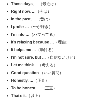
These days, …
（最近は）
Right now, …
（今は）
In the past, …
（昔は）
I prefer …
（〜が好き）
I’m into …
（ハマってる）
It’s relaxing because …
（理由）
It helps me …
（助ける）
I’m not sure, but …
（自信ないけど）
Let me think…
（考える）
Good question.
（いい質問）
Honestly, …
（正直）
To be honest, …
（正直）
That’s it.
（以上）