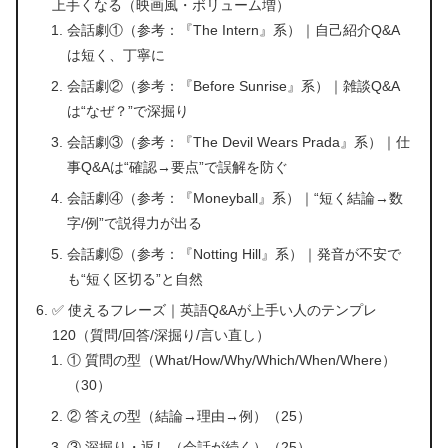
上手くなる（映画風・ボリューム増）
会話劇①（参考：『The Intern』系）｜自己紹介Q&A
は短く、丁寧に
会話劇②（参考：『Before Sunrise』系）｜雑談Q&A
は“なぜ？”で深掘り
会話劇③（参考：『The Devil Wears Prada』系）｜仕
事Q&Aは“確認→要点”で誤解を防ぐ
会話劇④（参考：『Moneyball』系）｜“短く結論→数
字/例”で説得力が出る
会話劇⑤（参考：『Notting Hill』系）｜発音が不安で
も“短く区切る”と自然
✅ 使えるフレーズ｜英語Q&Aが上手い人のテンプレ
120（質問/回答/深掘り/言い直し）
① 質問の型（What/How/Why/Which/When/Where）
（30）
② 答えの型（結論→理由→例）（25）
③ 深掘り・返し（会話が続く）（25）