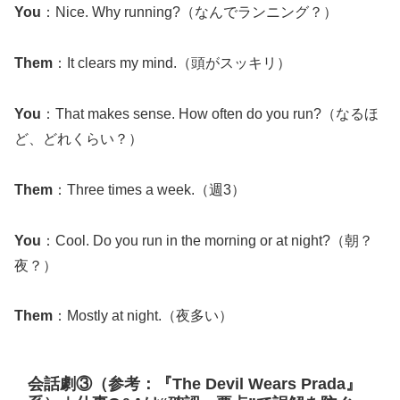
You
：Nice. Why running?（なんでランニング？）
Them
：It clears my mind.（頭がスッキリ）
You
：That makes sense. How often do you run?（なるほ
ど、どれくらい？）
Them
：Three times a week.（週3）
You
：Cool. Do you run in the morning or at night?（朝？
夜？）
Them
：Mostly at night.（夜多い）
会話劇③（参考：『The Devil Wears Prada』