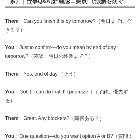
系）｜仕事Q&Aは“確認→要点”で誤解を防ぐ
Them
：Can you finish this by tomorrow?（明日までにで
きる？）
You
：Just to confirm—do you mean by end of day
tomorrow?（確認：明日の終業まで？）
Them
：Yes, end of day.（そう）
You
：Got it. I can do that. I’ll prioritize it.（了解。優先す
る）
Them
：Great. Any blockers?（障害ある？）
You
：One question—do you want option A or B?（質問：