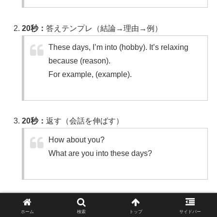
20秒：
答えテンプレ（結論→理由→例）
These days, I’m into (hobby). It’s relaxing
because (reason).
For example, (example).
20秒：
返す（会話を伸ばす）
How about you?
What are you into these days?
今日の合格ライン：
“Quick question” を自然に言えたら勝
ホーム
検索
トップ
サイドバー
ち🎉