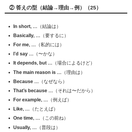
② 答えの型（結論→理由→例）（25）
In short, …
（結論は）
Basically, …
（要するに）
For me, …
（私的には）
I’d say …
（〜かな）
It depends, but …
（場合によるけど）
The main reason is …
（理由は）
Because …
（なぜなら）
That’s because …
（それは〜だから）
For example, …
（例えば）
Like, …
（たとえば）
One time, …
（この前ね）
Usually, …
（普段は）