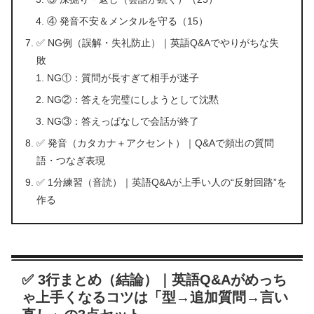
④ 発音不安＆メンタルを守る（15）
✅ NG例（誤解・失礼防止）｜英語Q&Aでやりがちな失
敗
NG①：質問が長すぎて相手が迷子
NG②：答えを完璧にしようとして沈黙
NG③：答えっぱなしで会話が終了
✅ 発音（カタカナ＋アクセント）｜Q&Aで頻出の質問
語・つなぎ表現
✅ 1分練習（音読）｜英語Q&Aが上手い人の“反射回路”を
作る
✅ 3行まとめ（結論）｜英語Q&Aがめっち
ゃ上手くなるコツは「型→追加質問→言い