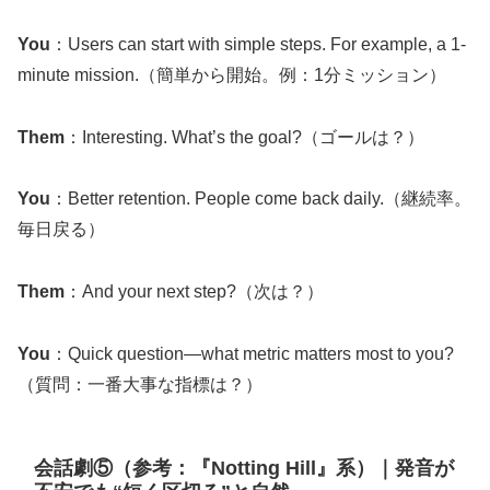
You
：Users can start with simple steps. For example, a 1-
minute mission.（簡単から開始。例：1分ミッション）
Them
：Interesting. What’s the goal?（ゴールは？）
You
：Better retention. People come back daily.（継続率。
毎日戻る）
Them
：And your next step?（次は？）
You
：Quick question—what metric matters most to you?
（質問：一番大事な指標は？）
会話劇⑤（参考：『Notting Hill』系）｜発音が