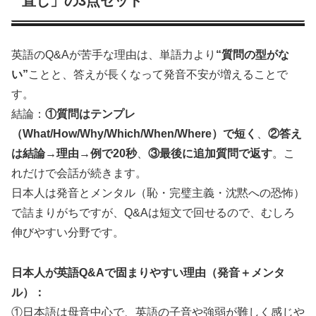
直し」の3点セット
英語のQ&Aが苦手な理由は、単語力より
“質問の型がな
い”
ことと、答えが長くなって発音不安が増えることで
す。
結論：
①質問はテンプレ
（What/How/Why/Which/When/Where）で短く
、
②答え
は結論→理由→例で20秒
、
③最後に追加質問で返す
。こ
れだけで会話が続きます。
日本人は発音とメンタル（恥・完璧主義・沈黙への恐怖）
で詰まりがちですが、Q&Aは短文で回せるので、むしろ
伸びやすい分野です。
日本人が英語Q&Aで固まりやすい理由（発音＋メンタ
ル）：
①日本語は母音中心で、英語の子音や強弱が難しく感じや