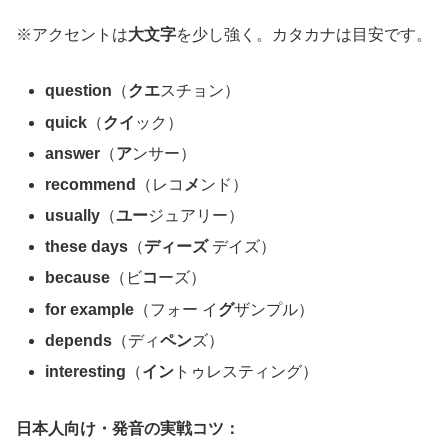
※アクセントは
大文字
を少し強く。カタカナは目安です。
question
（
クエ
スチョン）
quick
（
クイ
ック）
answer
（
ア
ンサー）
recommend
（レコ
メ
ンド）
usually
（
ユー
ジュアリー）
these days
（
ディーズ
デイズ）
because
（ビ
コ
ーズ）
for example
（フォー イ
グ
ザンプル）
depends
（ディ
ペン
ズ）
interesting
（
イン
トゥレスティング）
日本人向け・発音の実戦コツ：