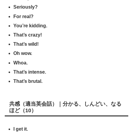
Seriously?
For real?
You’re kidding.
That’s crazy!
That’s wild!
Oh wow.
Whoa.
That’s intense.
That’s brutal.
共感（適当英会話）｜分かる、しんどい、なる
ほど（10）
I get it.