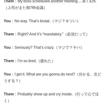
Them
：My boss scheduled another meeting… at 7 a.m.
（上司がまた朝7時会議）
You
：No way. That’s brutal.（マジ？キツい）
Them
：Right? And it’s “mandatory.”（必須だって）
You
：Seriously? That’s crazy.（マジで？ヤバ）
Them
：I’m so tired.（疲れた）
You
：I get it. What are you gonna do next?（分かる、次ど
うする？）
Them
：Probably show up and cry inside.（行って心で泣
く）