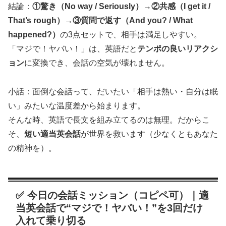
結論：
①驚き（No way / Seriously）→②共感（I get it /
That’s rough）→③質問で返す（And you? / What
happened?）
の3点セットで、相手は満足しやすい。
「マジで！ヤバい！」は、英語だと
テンポの良いリアクシ
ョン
に変換でき、会話の空気が壊れません。
小話：面倒な会話って、だいたい「相手は熱い・自分は眠
い」みたいな温度差から始まります。
そんな時、英語で長文を組み立てるのは無理。だからこ
そ、
短い適当英会話
が世界を救います（少なくともあなた
の精神を）。
✅ 今日の会話ミッション（コピペ可）｜適
当英会話で“マジで！ヤバい！”を3回だけ
入れて乗り切る