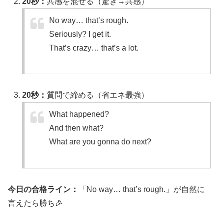
20秒：
共感を混ぜる（驚き→共感）
No way… that’s rough.
Seriously? I get it.
That’s crazy… that’s a lot.
20秒：
質問で締める（省エネ最強）
What happened?
And then what?
What are you gonna do next?
今日の合格ライン：
「No way… that’s rough.」が自然に
言えたら勝ち🎉