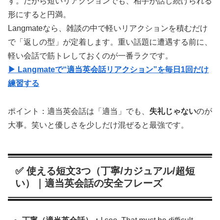
す。だから短いリアクションでも、相手が話し続けられる
形にすると円満。
Langmateなら、雑談の中で軽いリアクションを積むだけ
で「返しの型」が定着します。重い話題に遭遇する前に、
軽い会話で筋トレしておくのが一番ラクです。
▶ Langmateで“適当英会話リアクション”を毎日1回だけ
練習する
ポイント：適当英会話は「適当」でも、
失礼じゃない
のが
大事。笑いと優しさを少しだけ混ぜると最強です。
✅ 使える短文3つ（丁寧/カジュアル/超短
い）｜適当英会話の安全フレーズ