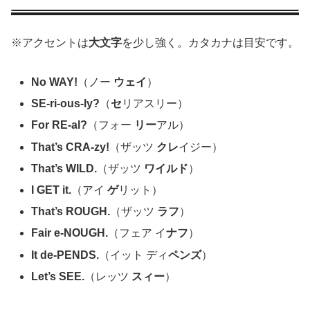
※アクセントは
大文字
を少し強く。カタカナは目安です。
No WAY!
（ノー
ウェイ
）
SE-ri-ous-ly?
（
セ
リアスリー）
For RE-al?
（フォー
リー
アル）
That’s CRA-zy!
（ザッツ
クレ
イジー）
That’s WILD.
（ザッツ
ワイルド
）
I GET it.
（アイ
ゲ
リット）
That’s ROUGH.
（ザッツ
ラフ
）
Fair e-NOUGH.
（フェア イ
ナフ
）
It de-PENDS.
（イット ディ
ペンズ
）
Let’s SEE.
（レッツ
スィー
）