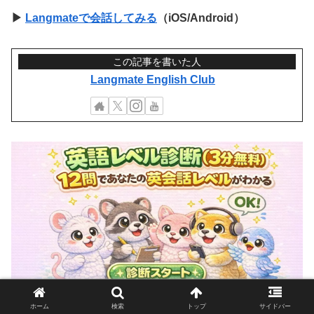
▶
Langmateで会話してみる
（iOS/Android）
この記事を書いた人
Langmate English Club
「3分で終わる英語レベル診断はこちら」
ホーム
検索
トップ
サイドバー