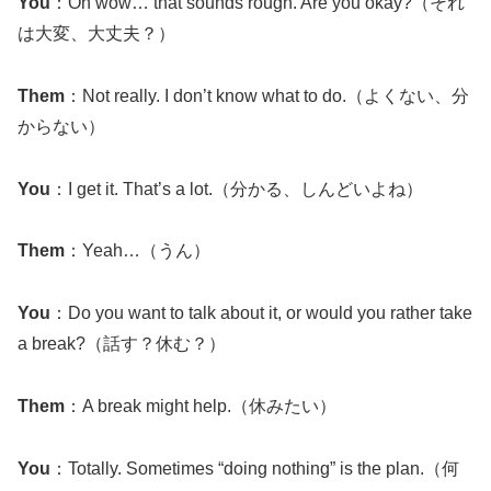
You
：Oh wow… that sounds rough. Are you okay?（それ
は大変、大丈夫？）
Them
：Not really. I don’t know what to do.（よくない、分
からない）
You
：I get it. That’s a lot.（分かる、しんどいよね）
Them
：Yeah…（うん）
You
：Do you want to talk about it, or would you rather take
a break?（話す？休む？）
Them
：A break might help.（休みたい）
You
：Totally. Sometimes “doing nothing” is the plan.（何