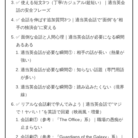
✅ 使える短文3つ（丁寧/カジュアル/超短い）｜適当英会
話の安全フレーズ
✅ 会話を伸ばす追加質問3つ｜適当英会話で“面倒”を“相
手の独演会”に変える
✅ 面倒な会話と人間心理｜適当英会話が必要になる瞬間
あるある
適当英会話が必要な瞬間①：相手の話が長い（熱量が
強い）
適当英会話が必要な瞬間②：知らない話題（専門用語
が多い）
適当英会話が必要な瞬間③：踏み込みたくない（境界
線）
✅ リアルな会話劇で学んでみよう｜適当英会話で“マジ
で！ヤバい！”を英語で回避（映画風・増量）
会話劇①（参考：『The Office』系）｜職場の愚痴が
止まらない
会話劇②（参考：『Guardians of the Galaxy』系）｜