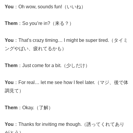
You
：Oh wow, sounds fun!（いいね）
Them
：So you’re in?（来る？）
You
：That’s crazy timing… I might be super tired.（タイミ
ングやばい、疲れてるかも）
Them
：Just come for a bit.（少しだけ）
You
：For real… let me see how I feel later.（マジ、後で体
調見て）
Them
：Okay.（了解）
You
：Thanks for inviting me though.（誘ってくれてあり
がとう）