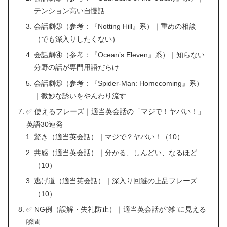
テンション高い自慢話
会話劇③（参考：『Notting Hill』系）｜重めの相談
（でも深入りしたくない）
会話劇④（参考：『Ocean’s Eleven』系）｜知らない
分野の話が専門用語だらけ
会話劇⑤（参考：『Spider-Man: Homecoming』系）
｜微妙な誘いをやんわり流す
✅ 使えるフレーズ｜適当英会話の「マジで！ヤバい！」
英語30連発
驚き（適当英会話）｜マジで？ヤバい！（10）
共感（適当英会話）｜分かる、しんどい、なるほど
（10）
逃げ道（適当英会話）｜深入り回避の上品フレーズ
（10）
✅ NG例（誤解・失礼防止）｜適当英会話が“雑”に見える
瞬間