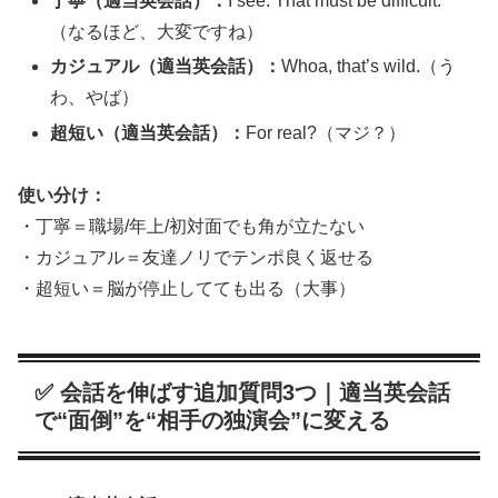
丁寧（適当英会話）：
I see. That must be difficult.
（なるほど、大変ですね）
カジュアル（適当英会話）：
Whoa, that’s wild.（う
わ、やば）
超短い（適当英会話）：
For real?（マジ？）
使い分け：
・丁寧＝職場/年上/初対面でも角が立たない
・カジュアル＝友達ノリでテンポ良く返せる
・超短い＝脳が停止してても出る（大事）
✅ 会話を伸ばす追加質問3つ｜適当英会話
で“面倒”を“相手の独演会”に変える