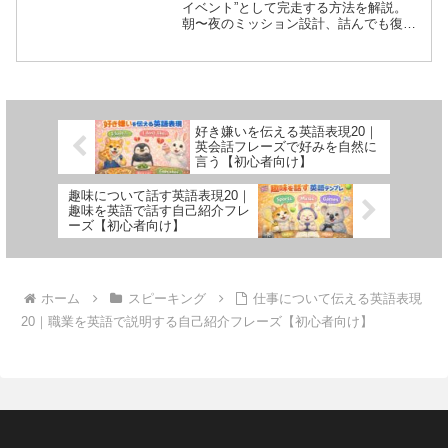
イベント”として完走する方法を解説。
朝〜夜のミッション設計、詰んでも復活
できる英語フレーズ20（日本語訳つ
き）、会話を伸ばす質問、NG例、発音
（カタカナ＋アクセント）、映画風会話
劇5本、1分音読まで収録。国際交流の会
話で即実践。
好き嫌いを伝える英語表現20｜
英会話フレーズで好みを自然に
言う【初心者向け】
趣味について話す英語表現20｜
趣味を英語で話す自己紹介フレ
ーズ【初心者向け】
ホーム
スピーキング
仕事について伝える英語表現
20｜職業を英語で説明する自己紹介フレーズ【初心者向け】