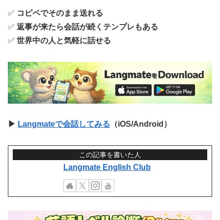
✅
コピペでそのまま送れる
✅
返事が来たら会話が続くテンプレもある
✅
世界中の人と気軽に話せる
▶
Langmateで会話してみる
（iOS/Android）
この記事を書いた人
Langmate English Club