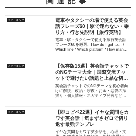
関連記事
電車やタクシーの場で使える英会
スピーキング
話フレーズ60｜駅で迷わない・乗
り方・行き先説明【旅行英語】
電車・駅・タクシーで使える旅行英会話
フレーズ60を厳選。How do I get to… /
Which line / Which platform / How many
stops / Which exit など、迷子にならない
質問をテンプレ化。タクシーの行き先提
示・支払い・メーター確認も網羅。会話
【保存版15選】英会話チャットで
スピーキング
ミッション、会話劇、NG例、発音＆1分
のNGテーマ大全｜国際交流チャ
音読つき！
ットで避けたい話題と上品な切り
返し
英会話チャットでのNGテーマを初心者向
けに解説。政治・宗教・お金・恋愛の深
掘り・個人情報・ネガティブ発言など、
国際交流チャットで誤解されやすい話題
と、角を立てずに話題を変える英語フレ
ーズを紹介。映画別の会話劇4本と安全な
【即コピペ22選】イヤな質問をカ
スピーキング
話題例も掲載。
ワす英会話｜気まずさゼロで切り
返す最強テンプレ
イヤな質問をカワす英会話を、心理・文