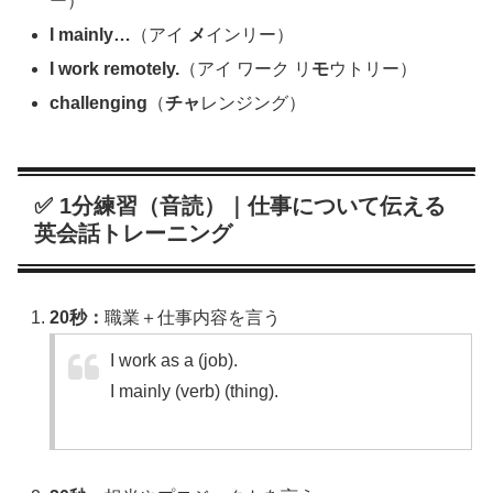
ー）
I mainly…
（アイ
メ
インリー）
I work remotely.
（アイ ワーク リ
モ
ウトリー）
challenging
（
チャ
レンジング）
✅ 1分練習（音読）｜仕事について伝える
英会話トレーニング
20秒：
職業＋仕事内容を言う
I work as a (job).
I mainly (verb) (thing).