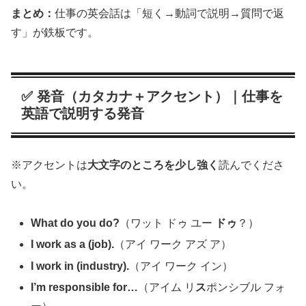
まとめ：
仕事の英会話は「短く→動詞で説明→質問で返
す」が鉄板です。
✅ 発音（カタカナ＋アクセント）｜仕事を
英語で説明する発音
※アクセントは
大文字のところを少し強く
読んでくださ
い。
What do you do?
（ワット ドゥ ユー
ドゥ
？）
I work as a (job).
（アイ ワーク アズ ア）
I work in (industry).
（アイ ワーク イン）
I’m responsible for…
（アイム リ
ス
ポンシブル フォ