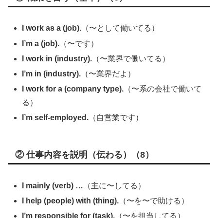
I work as a (job).
（〜として働いてる）
I’m a (job).
（〜です）
I work in (industry).
（〜業界で働いてる）
I’m in (industry).
（〜業界だよ）
I work for a (company type).
（〜系の会社で働いて
る）
I’m self-employed.
（自営業です）
② 仕事内容を説明（伝わる）（8）
I mainly (verb) …
（主に〜してる）
I help (people) with (thing).
（〜を〜で助ける）
I’m responsible for (task).
（〜を担当してる）