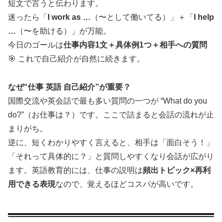
短文で言うと伝わります。
迷ったら「
I work as …
（〜として働いてる）」＋「
I help
…
（〜を助ける）」が万能。
今日のゴールは
仕事内容1文＋具体例1つ＋相手への質問
🎯 これで自己紹介が自然に続きます。
なぜ“仕事 英語 自己紹介”が重要？
国際交流や英会話で最も多い質問の一つが “What do you
do?”（お仕事は？）です。ここで詰まると会話の流れが止
まりがち。
逆に、短くわかりやすく言えると、相手は「面白そう！」
「それって具体的に？」と質問しやすくなり会話が広がり
ます。英語教育的には、仕事の説明は
頻出トピック×再利
用できる表現
なので、覚えるほどコスパが高いです。