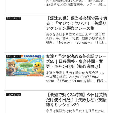
化・距離感の視点で解説。年齢/恋愛/お
金/場所などの地雷質問を、ソフト→曖昧
→きっぱりの3段ギアで回避するテンプレ
20、映画風会話劇5本、NG例、発音、1分
音読まで収録。国際交流で安全に会話を
【爆速30選】適当英会話で乗り切
スピーキング
続けたい人向け。
る！「マジで！ヤバい！」英語リ
アクション最強フレーズ集
面倒な会話を角立てずにかわす「適当英
会話」を、驚き→共感→質問の型で完全
整理。「No way」「Seriously」「That’s
crazy」など“マジで！ヤバい！”相当の英
語リアクション30選と、映画風会話劇5本
で実戦練習。失礼にならないNG例、発音
友達と予定を決める英会話フレー
スピーキング
（カタカナ＋アクセント）、1分音読つ
ズ55｜日程調整・集合時間・変
き。省エネでも会話が続く。
更・キャンセル【初心者向け】
友達と予定を決める時に使う英会話フレ
ーズ55を厳選。Are you free? / How
about…? / Works for me. を軸に、日程調
整・集合場所・変更（reschedule）・遅
刻連絡・キャンセルまでテンプレ化。会
話ミッション、会話劇、NG例、発音＆1
【最短で効く24時間】今日は英語
スピーキング
分音読つきで国際交流の約束もスムー
だけ使う日だ！｜失敗しない英語
ズ！
縛りミッション30
今日は英語だけ使う日だ！を“1日だけの