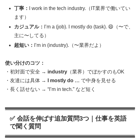
丁寧：
I work in the tech industry.（IT業界で働いてい
ます）
カジュアル：
I’m a (job). I mostly do (task). 😄（〜で、
主に〜してる）
超短い：
I’m in (industry).（〜業界だよ）
使い分けのコツ：
・初対面で安全 →
industry
（業界）でぼかすのもOK
・友達には具体 →
I mostly do …
で中身を見せる
・長く話せない → “I’m in tech.” など短く
✅ 会話を伸ばす追加質問3つ｜仕事を英語
で聞く質問