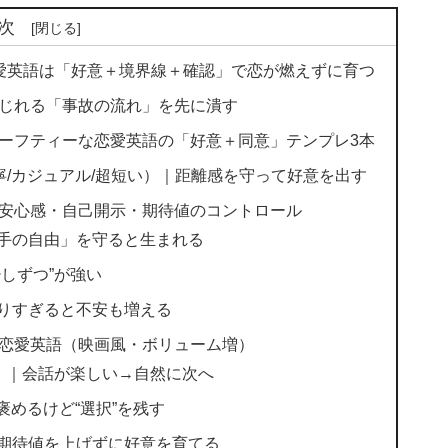
次
恋愛英語は「好意＋境界線＋確認」で恋が燃えずに育つ
こじれる「事故の流れ」を先に潰す
セーフティーな恋愛英語の「好意＋同意」テンプレ3本
寧/カジュアル/超短い）｜距離感を守って好意を出す
｜安心感・自己開示・期待値のコントロール
手の自由」を守ると生まれる
しずつ”が強い
りすぎると不安も増える
な恋愛英語（映画風・ボリューム増）
e』系）｜会話が楽しい→自然に次へ
）｜褒めるけど“選択”を残す
）｜期待値を上げずに好意を育てる