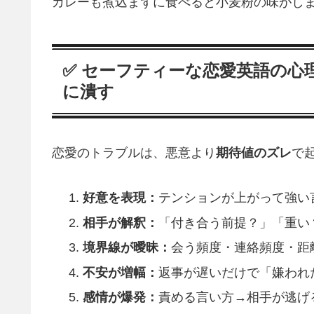
カレーも煮込まずに食べると小麦粉の味がし
✅ セーフティーな恋愛英語の心
に潰す
恋愛のトラブルは、悪意より
期待値のズレ
で
好意を表現：
テンションが上がって強い
相手が解釈：
「付き合う前提？」「重い
境界線が曖昧：
会う頻度・連絡頻度・距
不安が増幅：
返事が遅いだけで「嫌われ
感情が爆発：
責める言い方→相手が逃げ