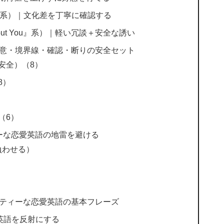
ans』系）｜文化差を丁寧に確認する
 About You』系）｜軽い冗談＋安全な誘い
好意・境界線・確認・断りの安全セット
安全）（8）
8）
（6）
ーな恋愛英語の地雷を避ける
負わせる）
）
フティーな恋愛英語の基本フレーズ
英語を反射にする