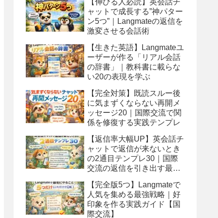
【伸びる人必読】英会話チ
ャットで成長する”神パター
ン5つ”｜Langmateの返信を
激変させる会話術
【生きた英語】Langmateユ
ーザーが作る「リアル会話
の辞書」｜教科書に載らな
い20の表現を学ぶ
【完全対策】既読スルー後
に気まずくならない再開メ
ッセージ20｜国際交流で関
係を修復する実践テンプレ
【返信率大幅UP】英会話チ
ャットで返信が来ないとき
の2通目テンプレ30｜国際
交流の返信を引き出す最強
フレーズ
【完全版5つ】Langmateで
人気を集める最強戦略｜好
印象を作る実践ガイド【国
際交流】