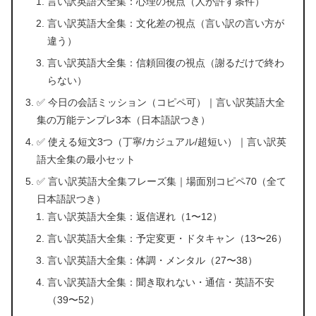
言い訳英語大全集：心理の視点（人が許す条件）
言い訳英語大全集：文化差の視点（言い訳の言い方が
違う）
言い訳英語大全集：信頼回復の視点（謝るだけで終わ
らない）
✅ 今日の会話ミッション（コピペ可）｜言い訳英語大全
集の万能テンプレ3本（日本語訳つき）
✅ 使える短文3つ（丁寧/カジュアル/超短い）｜言い訳英
語大全集の最小セット
✅ 言い訳英語大全集フレーズ集｜場面別コピペ70（全て
日本語訳つき）
言い訳英語大全集：返信遅れ（1〜12）
言い訳英語大全集：予定変更・ドタキャン（13〜26）
言い訳英語大全集：体調・メンタル（27〜38）
言い訳英語大全集：聞き取れない・通信・英語不安
（39〜52）