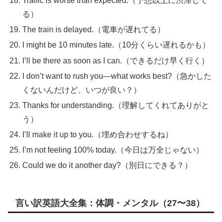
Traffic is worse than expected.（予想以上に渋滞して
る）
The train is delayed.（電車が遅れてる）
I might be 10 minutes late.（10分くらい遅れるかも）
I’ll be there as soon as I can.（できるだけ早く行く）
I don’t want to rush you—what works best?（急かした
くないんだけど、いつが良い？）
Thanks for understanding.（理解してくれてありがと
う）
I’ll make it up to you.（埋め合わせするね）
I’m not feeling 100% today.（今日は万全じゃない）
Could we do it another day?（別日にできる？）
言い訳英語大全集：体調・メンタル（27〜38）