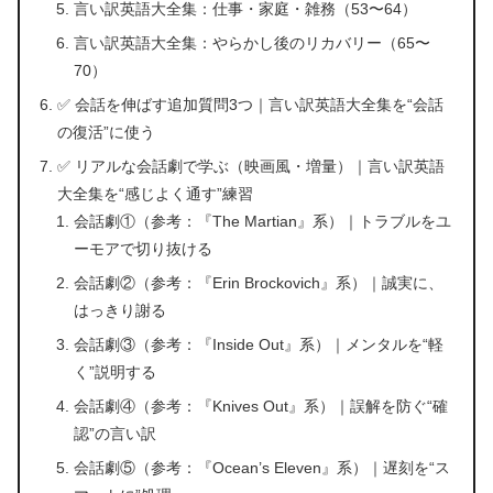
言い訳英語大全集：仕事・家庭・雑務（53〜64）
言い訳英語大全集：やらかし後のリカバリー（65〜
70）
✅ 会話を伸ばす追加質問3つ｜言い訳英語大全集を“会話
の復活”に使う
✅ リアルな会話劇で学ぶ（映画風・増量）｜言い訳英語
大全集を“感じよく通す”練習
会話劇①（参考：『The Martian』系）｜トラブルをユ
ーモアで切り抜ける
会話劇②（参考：『Erin Brockovich』系）｜誠実に、
はっきり謝る
会話劇③（参考：『Inside Out』系）｜メンタルを“軽
く”説明する
会話劇④（参考：『Knives Out』系）｜誤解を防ぐ“確
認”の言い訳
会話劇⑤（参考：『Ocean’s Eleven』系）｜遅刻を“ス