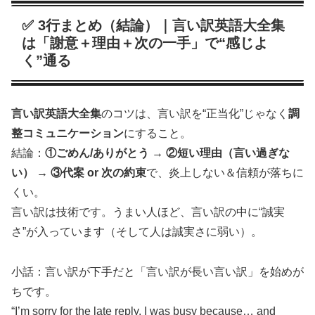
✅ 3行まとめ（結論）｜言い訳英語大全集
は「謝意＋理由＋次の一手」で“感じよ
く”通る
言い訳英語大全集
のコツは、言い訳を“正当化”じゃなく
調
整コミュニケーション
にすること。
結論：
①ごめん/ありがとう → ②短い理由（言い過ぎな
い） → ③代案 or 次の約束
で、炎上しない＆信頼が落ちに
くい。
言い訳は技術です。うまい人ほど、言い訳の中に“誠実
さ”が入っています（そして人は誠実さに弱い）。
小話：言い訳が下手だと「言い訳が長い言い訳」を始めが
ちです。
“I’m sorry for the late reply. I was busy because… and