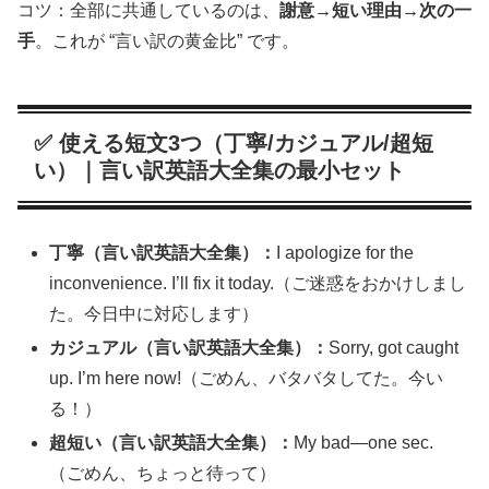
コツ：全部に共通しているのは、
謝意→短い理由→次の一
手
。これが “言い訳の黄金比” です。
✅ 使える短文3つ（丁寧/カジュアル/超短
い）｜言い訳英語大全集の最小セット
丁寧（言い訳英語大全集）：
I apologize for the
inconvenience. I’ll fix it today.（ご迷惑をおかけしまし
た。今日中に対応します）
カジュアル（言い訳英語大全集）：
Sorry, got caught
up. I’m here now!（ごめん、バタバタしてた。今い
る！）
超短い（言い訳英語大全集）：
My bad—one sec.
（ごめん、ちょっと待って）