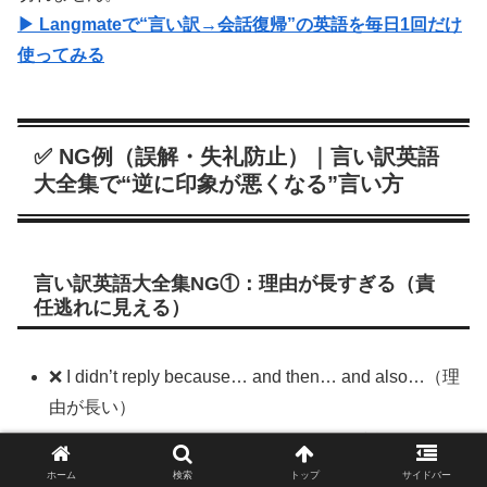
▶ Langmateで“言い訳→会話復帰”の英語を毎日1回だけ
使ってみる
✅ NG例（誤解・失礼防止）｜言い訳英語
大全集で“逆に印象が悪くなる”言い方
言い訳英語大全集NG①：理由が長すぎる（責
任逃れに見える）
❌ I didn’t reply because… and then… and also…（理
由が長い）
✅ Sorry for the late reply. I was tied up.（返信遅れて
ごめん。立て込んでた）
ホーム
検索
トップ
サイドバー