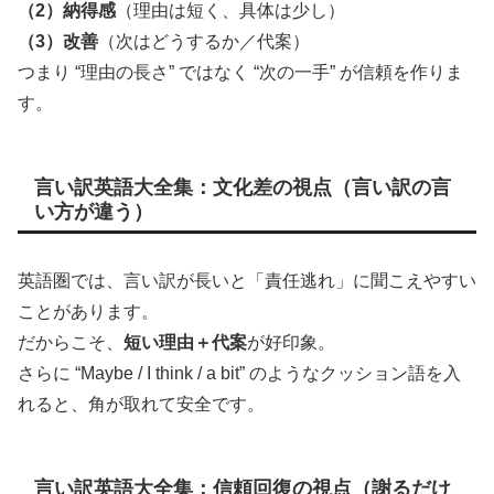
（2）納得感
（理由は短く、具体は少し）
（3）改善
（次はどうするか／代案）
つまり “理由の長さ” ではなく “次の一手” が信頼を作りま
す。
言い訳英語大全集：文化差の視点（言い訳の言
い方が違う）
英語圏では、言い訳が長いと「責任逃れ」に聞こえやすい
ことがあります。
だからこそ、
短い理由＋代案
が好印象。
さらに “Maybe / I think / a bit” のようなクッション語を入
れると、角が取れて安全です。
言い訳英語大全集：信頼回復の視点（謝るだけ