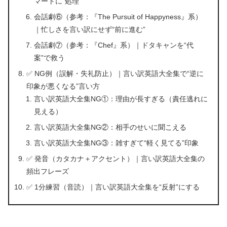
マートに”処理
会話劇⑥（参考：『The Pursuit of Happyness』系）
｜忙しさを言い訳にせず“前に進む”
会話劇⑦（参考：『Chef』系）｜ドタキャンを“代
案”で救う
✅ NG例（誤解・失礼防止）｜言い訳英語大全集で“逆に
印象が悪くなる”言い方
言い訳英語大全集NG①：理由が長すぎる（責任逃れに
見える）
言い訳英語大全集NG②：相手のせいに聞こえる
言い訳英語大全集NG③：雑すぎて“軽く見てる”印象
✅ 発音（カタカナ＋アクセント）｜言い訳英語大全集の
頻出フレーズ
✅ 1分練習（音読）｜言い訳英語大全集を“反射”にする