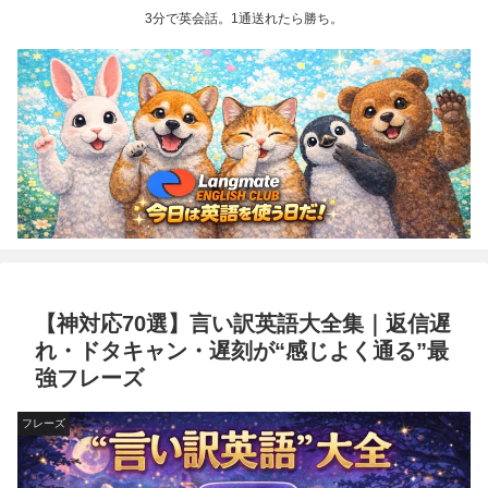
3分で英会話。1通送れたら勝ち。
【神対応70選】言い訳英語大全集｜返信遅
れ・ドタキャン・遅刻が“感じよく通る”最
強フレーズ
フレーズ