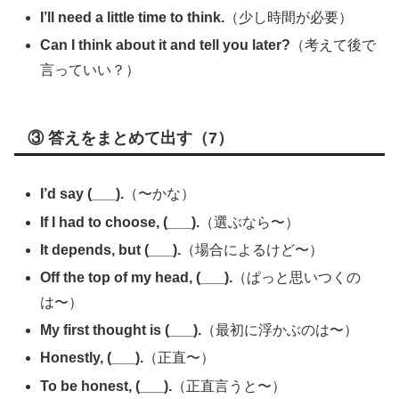
I’ll need a little time to think.
（少し時間が必要）
Can I think about it and tell you later?
（考えて後で
言っていい？）
③ 答えをまとめて出す（7）
I’d say (___).
（〜かな）
If I had to choose, (___).
（選ぶなら〜）
It depends, but (___).
（場合によるけど〜）
Off the top of my head, (___).
（ぱっと思いつくの
は〜）
My first thought is (___).
（最初に浮かぶのは〜）
Honestly, (___).
（正直〜）
To be honest, (___).
（正直言うと〜）