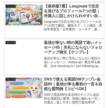
い“気づき英語”を例文で網羅。映画風会話
劇5本、会話を伸ばす質問、NG例、発音
【保存版7選】Langmateで注目
フレーズ
（カタカナ＋アクセント）、1分音読つ
を浴びるプロフィール7つの型｜
き。国際交流で返信が増える。
外国人に話しかけられやすい自己
紹介テンプレ
Langmateで注目を浴びるプロフィールを
7つの型で解説。趣味タグ・ミニ物語・英
語学習宣言・日本案内・ユーモア・週末
プラン・おすすめ交換のテンプレ付き。
写真のコツ、NG例、万能英語フレーズ
集、映画別会話劇4本で「話しかけやすい
返信が来ない時の英語で追いメッ
フレーズ
自己紹介」の作り方がわかります。
セージ45｜失礼にならないフォロ
ーアップ例文【テンプレ】
返信が来ない時に失礼にならない英語の
追いメッセージ（follow-up）例文45を厳
選。Just checking in / just following up /
no rush など自然なテンプレで、責めずに
会話を再開。A/Bの選択肢で返信率を上
げるコツ、会話劇、NG例、発音＆1分音
SNSで使える英語DMテンプレ会
フレーズ
読つき。
話80｜返信が来る最初の一言＆自
然な質問例【コピペOK】
SNSで英語DMを送る時のテンプレ会話
80を場面別に整理。投稿に触れる一言→
共通点→返しやすい質問で返信率UP。丁
寧/カジュアル/超短いの例文、会話劇、上