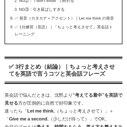
NG②：“I don’t know” で終わる
NG③：引き延ばしすぎる
✅ 発音（カタカナ＋アクセント）｜Let me think の発音
✅ 1分練習（音読）｜「ちょっと考えさせて」英会話ト
レーニング
✅ 3行まとめ（結論）｜ちょっと考えさせ
てを英語で言うコツと英会話フレーズ
英会話で悩んだときは、沈黙より
“考えてる最中”を英語で
見せる
方が圧倒的に自然で好印象です。
迷ったら「
Let me think.
（ちょっと考えさせて）」＋
「
Give me a second.
（少しだけ待って）」でOK。
今日のゴールは
考える→時間をもらう→答え方を整える
🎯