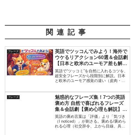
関連記事
英語でツッコんでみよう！海外で
フレーズ
ウケるリアクション60選＆会話劇
【日本と欧米のユーモア差も解
説】
英語で“ツッコミ”を自然に入れるコツを、
超安全フレーズから段階別に解説。日本
と欧米のユーモア感覚の違い（皮肉・自
虐・距離感）も整理し、映画風会話劇5本
で実戦練習。誤解を避けるNG例、発音
（カタカナ＋アクセント）、1分音読つ
魅惑的なフレーズ集！7つの英語
フレーズ
き。国際交流の雑談が盛り上がる。
褒め方 自然で喜ばれるフレーズ
集＆会話劇【褒め心理も解説】 –
Langmate English Club
英語の褒め言葉は「評価」より「気づき
（I noticed）」が刺さる。褒める/褒めら
れる心理（社交辞令、上から目線、具体
性、信頼）を整理し、外見に寄せすぎな