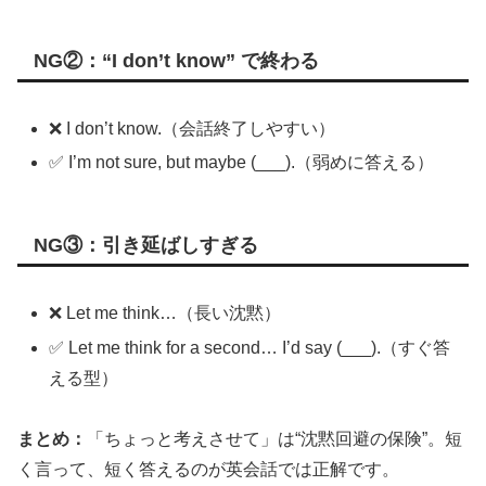
NG②：“I don’t know” で終わる
❌ I don’t know.（会話終了しやすい）
✅ I’m not sure, but maybe (___).（弱めに答える）
NG③：引き延ばしすぎる
❌ Let me think…（長い沈黙）
✅ Let me think for a second… I’d say (___).（すぐ答
える型）
まとめ：
「ちょっと考えさせて」は“沈黙回避の保険”。短
く言って、短く答えるのが英会話では正解です。