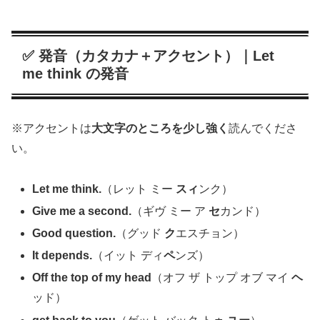
✅ 発音（カタカナ＋アクセント）｜Let
me think の発音
※アクセントは
大文字のところを少し強く
読んでくださ
い。
Let me think.
（レット ミー
スィ
ンク）
Give me a second.
（ギヴ ミー ア
セ
カンド）
Good question.
（グッド
ク
エスチョン）
It depends.
（イット ディ
ペ
ンズ）
Off the top of my head
（オフ ザ トップ オブ マイ
ヘ
ッド）