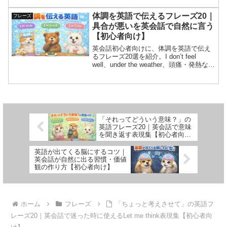
品ユーモア、NG例、発音、1分音読つ
き。国際交流で自然に会話を始めたい人
体調を英語で伝えるフレーズ20｜
フレーズ
向け。
具合が悪いを英会話で自然に言う
【初心者向け】
英会話初心者向けに、体調を英語で伝え
るフレーズ20選を紹介。I don’t feel
well、under the weather、頭痛・発熱など
症状表現と、返信遅れ・予定変更の言い
方、会話劇、NG例、発音＆音読練習つき
で今日から使える！
「それってどういう意味？」の
英語フレーズ20｜英会話で意味
を聞き返す表現集【初心者向
け】
英語が出てくる脳にするコツ｜
英会話が自然に出る習慣・価値
観の作り方【初心者向け】
ホーム
フレーズ
「ちょっと考えさせて」の英語フ
レーズ20｜英会話で迷った時に使えるLet me think表現集【初心者向