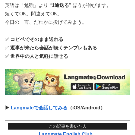
英語は「勉強」より
“1通送る”
ほうが伸びます。
短くてOK。間違えてOK。
今日の一言、だれかに投げてみよう。
✅
コピペでそのまま送れる
✅
返事が来たら会話が続くテンプレもある
✅
世界中の人と気軽に話せる
▶
Langmateで会話してみる
（iOS/Android）
この記事を書いた人
Langmate English Club