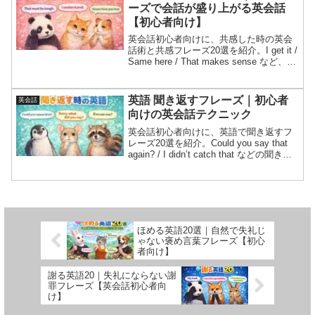
ーズで会話が盛り上がる英会話
【初心者向け】
英会話初心者向けに、共感した時の英会
話術と共感フレーズ20選を紹介。I get it /
Same here / That makes sense など、会
話ミッション、会話劇、NG例、発音＆音
読練習つきで今日から使える！
英語 聞き返すフレーズ｜初心者
英会話
向けの英会話テクニック
英会話初心者向けに、英語で聞き返すフ
レーズ20選を紹介。Could you say that
again? / I didn’t catch that などの聞き返
し英語、会話ミッション、会話劇、NG
例、発音＆音読練習つきで今日から使え
る！
ほめる英語20選｜自然で失礼じ
ゃない褒め言葉フレーズ【初心
者向け】
謝る英語20｜失礼にならない謝
罪フレーズ【英会話初心者向
け】