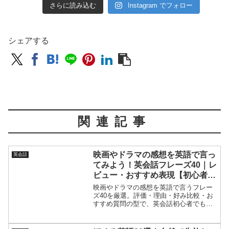
さらに読み込む
Instagram でフォロー
シェアする
関連記事
映画やドラマの感想を英語で言っ
英会話
てみよう！英会話フレーズ40｜レ
ビュー・おすすめ表現【初心者向
け】
映画やドラマの感想を英語で言うフレー
ズ40を厳選。評価・理由・好み比較・お
すすめ質問の型で、英会話初心者でもレ
ビュー表現がすぐ使える。ネタバレ回避
（No spoilers）、会話ミッション、会話
劇、NG例、発音＆1分音読つきで国際交