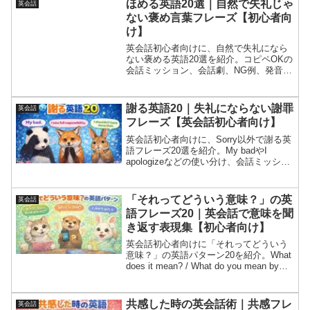
ほめる英語20選｜自然で失礼じゃ
英会話
流が盛り上がる！
ない褒め言葉フレーズ【初心者向
け】
英会話初心者向けに、自然で失礼になら
ない褒める英語20選を紹介。コピペOKの
会話ミッション、会話劇、NG例、発音＆
音読練習つきで今日から使える！
謝る英語20｜失礼にならない謝罪
英会話
フレーズ【英会話初心者向け】
英会話初心者向けに、Sorry以外で謝る英
語フレーズ20選を紹介。My badやI
apologizeなどの使い分け、会話ミッショ
ン、会話劇、NG例、発音＆音読練習つき
で今日から使える！
「それってどういう意味？」の英
英会話
語フレーズ20｜英会話で意味を聞
き返す表現集【初心者向け】
英会話初心者向けに「それってどういう
意味？」の英語パターン20を紹介。What
does it mean? / What do you mean by…?
/ rephrase / clarify で丁寧に聞き返し、例
文で理解を固める。会話ミッション、会
話劇、NG例、発音＆音読練習つき！
共感した時の英会話術｜共感フレ
英会話