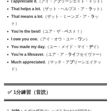
I appreciate it.
（アイ・ア
プ
リーシエイト・イット）
That helps a lot.
（ザット・ヘルプス・ア・
ラ
ット）
That means a lot.
（ザット・ミーンズ・ア・
ラ
ッ
ト）
You’re the best!
（ユア・ザ・
ベ
スト！）
I owe you one.
（アイ・オウ・ユー・
ワ
ン）
You made my day.
（ユー・メイド・マイ・
デ
イ）
You’re a lifesaver.
（ユア・ア・
ライ
フセイヴァー）
Much appreciated.
（マッチ・ア
プ
リーシエイテッ
ド）
✅ 1分練習（音読）