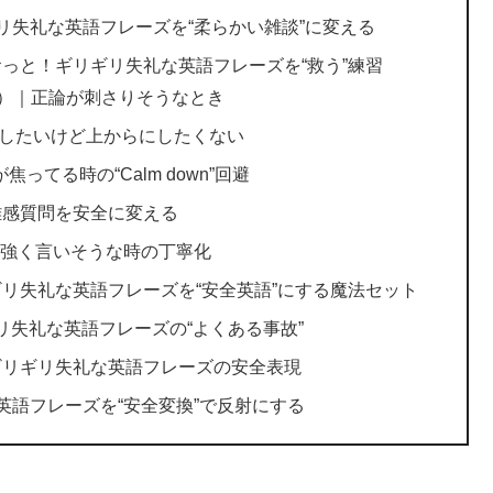
リ失礼な英語フレーズを“柔らかい雑談”に変える
っと！ギリギリ失礼な英語フレーズを“救う”練習
rk』系）｜正論が刺さりそうなとき
｜訂正したいけど上からにしたくない
焦ってる時の“Calm down”回避
距離感質問を安全に変える
』系）｜強く言いそうな時の丁寧化
リ失礼な英語フレーズを“安全英語”にする魔法セット
リ失礼な英語フレーズの“よくある事故”
ギリギリ失礼な英語フレーズの安全表現
英語フレーズを“安全変換”で反射にする