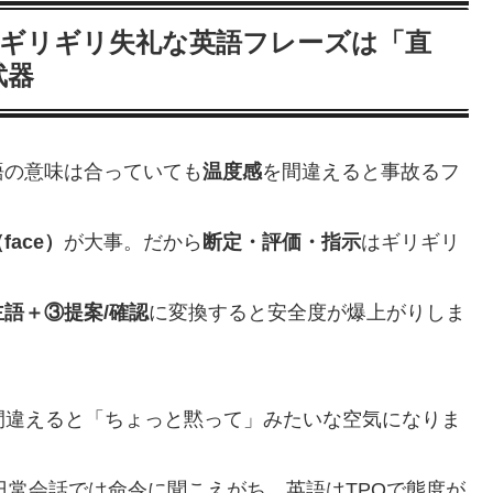
！ギリギリ失礼な英語フレーズは「直
武器
語の意味は合っていても
温度感
を間違えると事故るフ
ace）
が大事。だから
断定・評価・指示
はギリギリ
語＋③提案/確認
に変換すると安全度が爆上がりしま
方を間違えると「ちょっと黙って」みたいな空気になりま
言でも、日常会話では命令に聞こえがち。英語はTPOで態度が