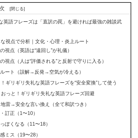
次
礼な英語フレーズは「直訳の罠」を避ければ最強の雑談武
々な視点で分析｜文化・心理・炎上ルート
の視点（英語は“遠回し”が礼儀）
の視点（人は“評価される”と反射で守りに入る）
上ルート（誤解→反発→空気が冷える）
！ギリギリ失礼な英語フレーズを“安全変換”して使う
）｜おっと！ギリギリ失礼な英語フレーズ回避
｜地雷→安全な言い換え（全て和訳つき）
・訂正（1〜10）
ぽくなる（11〜18）
ミス（19〜28）