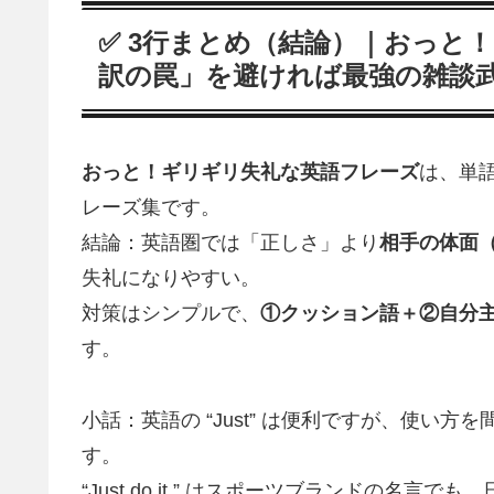
✅ 3行まとめ（結論）｜おっと
訳の罠」を避ければ最強の雑談
おっと！ギリギリ失礼な英語フレーズ
は、単
レーズ集です。
結論：英語圏では「正しさ」より
相手の体面（f
失礼になりやすい。
対策はシンプルで、
①クッション語＋②自分主
す。
小話：英語の “Just” は便利ですが、使い
す。
“Just do it.” はスポーツブランドの名