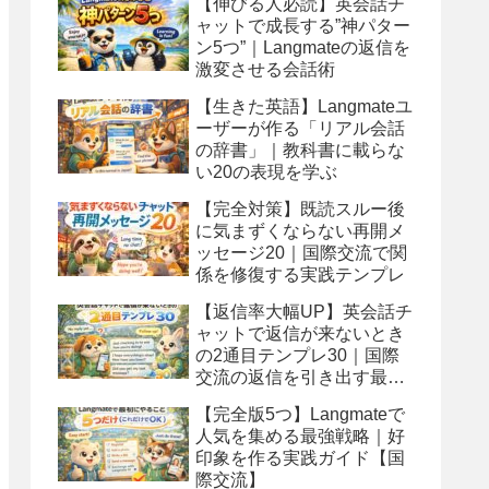
【伸びる人必読】英会話チ
ャットで成長する”神パター
ン5つ”｜Langmateの返信を
激変させる会話術
【生きた英語】Langmateユ
ーザーが作る「リアル会話
の辞書」｜教科書に載らな
い20の表現を学ぶ
【完全対策】既読スルー後
に気まずくならない再開メ
ッセージ20｜国際交流で関
係を修復する実践テンプレ
【返信率大幅UP】英会話チ
ャットで返信が来ないとき
の2通目テンプレ30｜国際
交流の返信を引き出す最強
フレーズ
【完全版5つ】Langmateで
人気を集める最強戦略｜好
印象を作る実践ガイド【国
際交流】