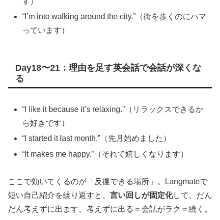
す）
“I’m into walking around the city.”（街を歩くのにハマ
っています）
Day18〜21：理由を足す英会話で会話が深くな
る
“I like it because it’s relaxing.”（リラックスできるか
ら好きです）
“I started it last month.”（先月始めました）
“It makes me happy.”（それで嬉しくなります）
ここで効いてくるのが「反復できる場所」。Langmateで
短い自己紹介を繰り返すと、
言い回しが固定化
して、だん
だん考えずに出ます。考えずに出る＝会話がラク＝続く。