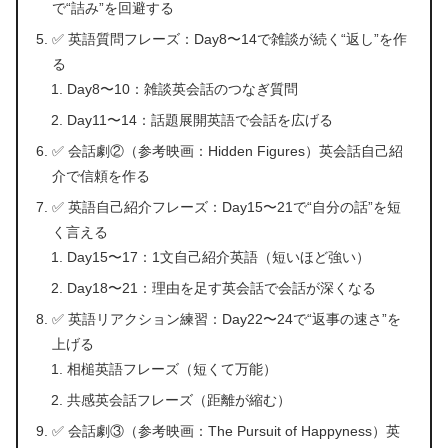
で“詰み”を回避する
✅ 英語質問フレーズ：Day8〜14で雑談が続く“返し”を作
る
Day8〜10：雑談英会話のつなぎ質問
Day11〜14：話題展開英語で会話を広げる
✅ 会話劇②（参考映画：Hidden Figures）英会話自己紹
介で信頼を作る
✅ 英語自己紹介フレーズ：Day15〜21で“自分の話”を短
く言える
Day15〜17：1文自己紹介英語（短いほど強い）
Day18〜21：理由を足す英会話で会話が深くなる
✅ 英語リアクション練習：Day22〜24で“返事の速さ”を
上げる
相槌英語フレーズ（短くて万能）
共感英会話フレーズ（距離が縮む）
✅ 会話劇③（参考映画：The Pursuit of Happyness）英