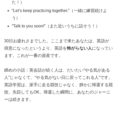
た！）
“Let’s keep practicing together.”（一緒に練習続けよ
う）
“Talk to you soon!”（また近いうちに話そう！）
30日お疲れさまでした。ここまで来たあなたは、英語が
得意になったというより、英語を
怖がらない人
になってい
ます。これが一番の資産です。
締めの小話：英会話が続く人は、だいたい“やる気がある
人”じゃなくて、“やる気がない日に戻ってこれる人”です。
英語学習は、派手に走る競技じゃなく、静かに帰還する競
技。失踪してもOK。帰還した瞬間に、あなたのジャーニ
ーは続きます。