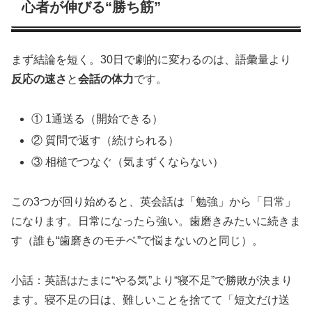
心者が伸びる“勝ち筋”
まず結論を短く。30日で劇的に変わるのは、語彙量より
反応の速さ
と
会話の体力
です。
① 1通送る（開始できる）
② 質問で返す（続けられる）
③ 相槌でつなぐ（気まずくならない）
この3つが回り始めると、英会話は「勉強」から「日常」
になります。日常になったら強い。歯磨きみたいに続きま
す（誰も“歯磨きのモチベ”で悩まないのと同じ）。
小話：英語はたまに“やる気”より“寝不足”で勝敗が決まり
ます。寝不足の日は、難しいことを捨てて「短文だけ送