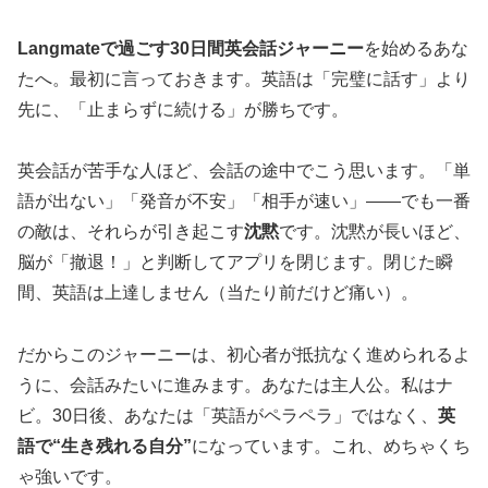
Langmateで過ごす30日間英会話ジャーニー
を始めるあな
たへ。最初に言っておきます。英語は「完璧に話す」より
先に、「止まらずに続ける」が勝ちです。
英会話が苦手な人ほど、会話の途中でこう思います。「単
語が出ない」「発音が不安」「相手が速い」——でも一番
の敵は、それらが引き起こす
沈黙
です。沈黙が長いほど、
脳が「撤退！」と判断してアプリを閉じます。閉じた瞬
間、英語は上達しません（当たり前だけど痛い）。
だからこのジャーニーは、初心者が抵抗なく進められるよ
うに、会話みたいに進みます。あなたは主人公。私はナ
ビ。30日後、あなたは「英語がペラペラ」ではなく、
英
語で“生き残れる自分”
になっています。これ、めちゃくち
ゃ強いです。