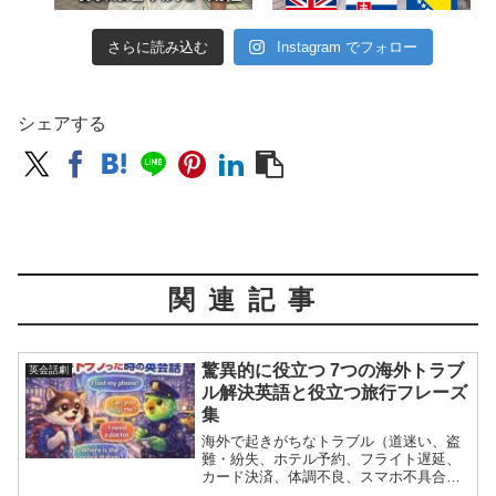
さらに読み込む
Instagram でフォロー
シェアする
関連記事
驚異的に役立つ 7つの海外トラブ
英会話劇
ル解決英語と役立つ旅行フレーズ
集
海外で起きがちなトラブル（道迷い、盗
難・紛失、ホテル予約、フライト遅延、
カード決済、体調不良、スマホ不具合）
を想定し、状況→お願い→確認のテンプ