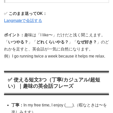
✅
このまま送ってOK：
Langmateで会話する
ポイント：
趣味は「I like〜」だけだと浅く聞こえます。
「
いつやる？
」「
どれくらいやる？
」「
なぜ好き？
」のど
れかを足すと、英会話が一気に自然になります。
例）I go running twice a week because it helps me relax.
✅ 使える短文3つ（丁寧/カジュアル/超短
い）｜趣味の英会話フレーズ
丁寧：
In my free time, I enjoy (___).（暇なときは〜を
楽しみます）