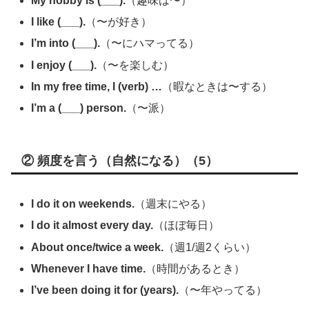
My hobby is (___).
（趣味は〜）
I like (___).
（〜が好き）
I’m into (___).
（〜にハマってる）
I enjoy (___).
（〜を楽しむ）
In my free time, I (verb) …
（暇なときは〜する）
I’m a (___) person.
（〜派）
② 頻度を言う（自然になる）（5）
I do it on weekends.
（週末にやる）
I do it almost every day.
（ほぼ毎日）
About once/twice a week.
（週1/週2くらい）
Whenever I have time.
（時間があるとき）
I’ve been doing it for (years).
（〜年やってる）