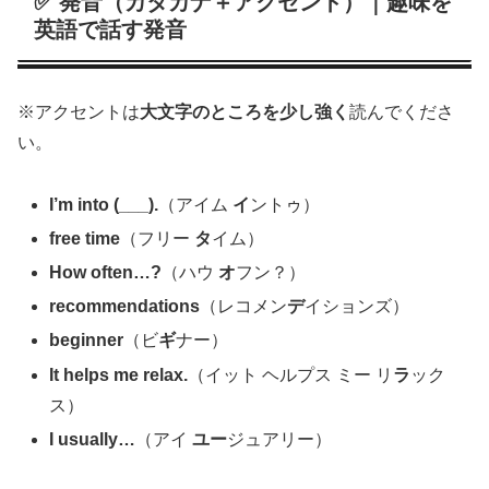
✅ 発音（カタカナ＋アクセント）｜趣味を
英語で話す発音
※アクセントは
大文字のところを少し強く
読んでくださ
い。
I’m into (___).
（アイム
イ
ントゥ）
free time
（フリー
タ
イム）
How often…?
（ハウ
オ
フン？）
recommendations
（レコメン
デ
イションズ）
beginner
（ビ
ギ
ナー）
It helps me relax.
（イット ヘルプス ミー リ
ラ
ック
ス）
I usually…
（アイ
ユー
ジュアリー）