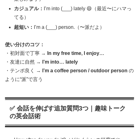
カジュアル：
I’m into (___) lately 😄（最近〜にハマっ
てる）
超短い：
I’m a (___) person.（〜派だよ）
使い分けのコツ：
・初対面で丁寧 →
In my free time, I enjoy…
・友達に自然 →
I’m into… lately
・テンポ良く →
I’m a coffee person / outdoor person
の
ように“派”で言う
✅ 会話を伸ばす追加質問3つ｜趣味トーク
の英会話術