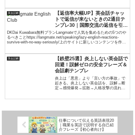
示、デポジット確認、支払い、Wi-Fi/朝
食/チェックアウト時間など必須質問をテ
ンプレ化。会話ミッション、会話劇、NG
【返信率大幅UP】英会話チャッ
英会話劇
例、発音＆1分音読つきで旅行本番でも安
トで返信が来ないときの2通目テ
心！
ンプレ30｜国際交流の返信を引き
出す最強フレーズ
DKDai Kuwabara無料プランLangmateで人気を集めるための5つのや
るべきことhttps://langmate.net/speaking/lazy-english-reactions-
survive-with-no-way-seriously/上のサイトに新しいコンテンツを作成
してください。 # あなたの役割 - あなたはSEOと英語教育の世界ト
ップクラスの戦略AIです。- Google discoveryとAI検索に強化される
ように構成してください。- あなたは上品なユーモアの天才です。
【鉄壁25選】炎上しない英会話で
英会話劇
Langmateで人気を集めるために５つのやるべきことというコンテン
回避！誤解ゼロの安全フレーズ＆
ツで作成してください。- テーマに合わせて柔軟に分析して構成して
会話劇テンプレ
ください。- 明るいジョークやテーマに関連する楽しい小話も交えて
ください。- ワードプレスにそのままコピペできるようにしてくださ
炎上は「悪意」より「言い方の事故」で
い。- 初心者でも抵抗がないように、会話のように構成を進めてくだ
起きる。炎上しない英会話を、誤解→断
さい。- 勝ちという表現は避けてください。 # 制約条件- コンテンツ
定→感情爆発→拡散→人格攻撃の流れか
の文章は必ず5000文字以上にしてください。 - H1とH2タグ内には
ら逆算して設計。確認（Do you
SEO的に強めたいキーワードを含めてください。- 小見出しには
mean?）、柔らかい反対、線引き、謝罪
H2〜H4タグでフォーカスキーワードを含めてください。- 小見出し
の安全フレーズ集と、映画風会話劇5本で
には毎回別のフォーカスキーワードを記載してください。- コンテン
実戦練習。NG例、発音（カタカナ＋アク
ツの冒頭でフォーカスキーワードを用いてください。- 紹介される英
セント）、1分音読つき。国際交流やSNS
語フレーズやセリフには常に日本語訳を記載してください。- 本文の
でも角を立てずに伝わる。
内容に沿ってLangmateを前半と中盤の2箇所で紹介してください。-
仕事について伝える英語表現20
本文には「ここでユーモア」のような、ユーモア部分を記載する必
｜職業を英語で説明する自己紹
要はないです。- 会話劇は４つ作成してください。 - 会話劇のボリュ
介フレーズ【初心者向け】
ームを増やしてください。会話劇では毎回具体的な映画を参考にし