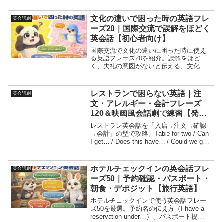
レで解決英語を整理。映画風会話劇5本で
実戦練習し、NG例、発音（カタカナ＋ア
文化の違いで困った時の英語フレ
英会話劇
クセント）、1分音読つき。旅行中に使え
ーズ20｜国際交流で誤解をほどく
る“生存英語”を身につける。
英会話【初心者向け】
国際交流で文化の違いに困った時に使え
る英語フレーズ20を紹介。誤解をほど
く、失礼の意図がないと伝える、文化の
背景を説明する、代案で関係を整える型
を解説。会話ミッション、会話劇、NG
例、発音＆1分音読つきで安心して英会話
レストランで困らない英語｜注
英会話劇
できる。
文・アレルギー・会計フレーズ
120＆映画風会話劇で練習【発音
不安OK】
レストラン英会話を「入店→注文→確認
→会計」の型で攻略。Table for two / Can
I get… / Does this have… / Could we get
the check? などフレーズ120、映画風会
話劇5本、聞き返しテンプレ、発音不安と
メンタル対策（日本人が苦手な理由）ま
ホテルチェックインの英会話フレ
英会話劇
で網羅。旅行や国際交流でも困らない実
ーズ50｜予約確認・パスポート・
戦記事。
朝食・デポジット【旅行英語】
ホテルチェックインで使う英会話フレー
ズ50を厳選。予約名の伝え方（I have a
reservation under…）、パスポート提