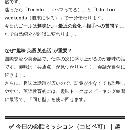
然です。
迷ったら「
I’m into …
（ハマってる）」と「
I do it on
weekends
（週末にやる）」で十分伝わります。
今日のゴールは
趣味1つ＋最近の変化＋相手への質問
🎯 こ
れで自己紹介が雑談に変わります。
なぜ“趣味 英語 英会話”が重要？
国際交流や英会話で、仕事の次に盛り上がるのが趣味の話
です。趣味は「共通点」が見つかりやすく、会話が自然に
続きます。
さらに、趣味は話題が広いので、語彙が少なくても説明し
やすい。英語教育的には、趣味トークはスピーキング練習
に最適で、「同じ型」を使い回せます。
✅ 今日の会話ミッション（コピペ可）｜趣