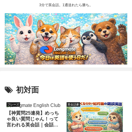
3分で英会話。1通送れたら勝ち。
初対面
フレーズ
英会話劇
【神質問25連発】めっち
ゃ良い質問じゃん！って
言われる英会話｜会話が
爆伸びする最強テンプレ